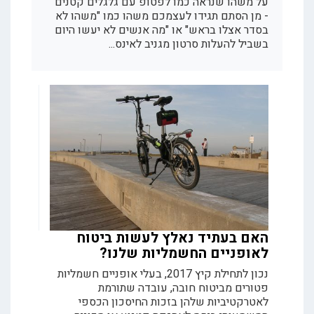
על משהו שנראה כמו לפטופ עם גלגלים קטנים
- מן הסתם תגידו לעצמכם משהו כמו "משהו לא
בסדר אצלו בראש" או "מה אנשים לא יעשו היום
בשביל להעלות סרטון מגניב לאינס...
האם בעתיד נאלץ לעשות ביטוח
לאופניים החשמליות שלנו?
נכון לתחילת קיץ 2017, בעלי אופניים חשמליות
פטורים מביטוח חובה, עובדה שתורמת
לאטרקטיביות שלהן בזכות החיסכון הכספי