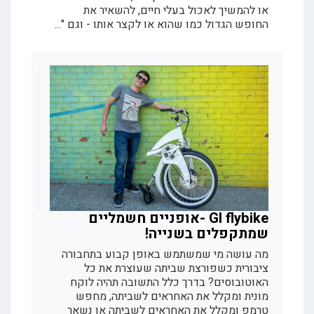
או להמשיך לאכול בעלי חיים, להשאיר את
החופש הגדול כמו שהוא או לקצר אותו - וגם "...
GI flybike -אופניים חשמליים
שמתקפלים בשנייה!
מה עושה מי שמשתמש באופן קבוע בתחבורה
ציבורית כשפורצת שביתה שעוצרת את כל
האוטובוסים? בדרך כלל התשובה תהיה לוקח
מונית ומקלל את האחראים לשביתה, מחפש
טרמפ ומקלל את האחראים לשביתה או נשאר