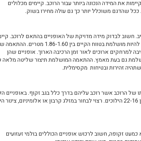
יימות את המידה הנכונה ביותר עבור הרוכב. קיימים מכלולים
 ככל שהדגם משוכלל יותר כך גם עולה מחירו בשוק.
יב. חשוב לבדוק מידה מדויקת של האופניים בהתאם לרוכב. קיימ
באופציה זו חמש מידות ולכן ההתאמה חייבת להיות מושלמת בטווח הקיים בין 1.86-1.60 מטרים. ההת
בה למרחקים ארוכים לאור זמן הרכיבה הארוך. אופניים שהן
ומושלמת גם בעת מאמץ. ההתאמה המושלמת תיצור שליטה מלאה 
שתהיה זהירות ובטיחות מקסימלית.
 של הרוכב אשר רוכב עליהם בדרך כלל בגב זקוף. באופניים הל
קיימים לבחירה מערכות איכותיות הכוללות בין 22-16 הילוכים. רצוי לבחור במזלג קרבון או אלומיניום, צינור ה
 כמעט זקופה, חשוב לרכוש אופניים הכוללים בולמי זעזועים