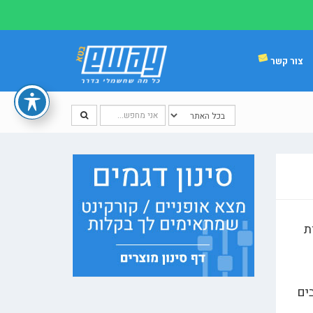
צור קשר
ת
ים