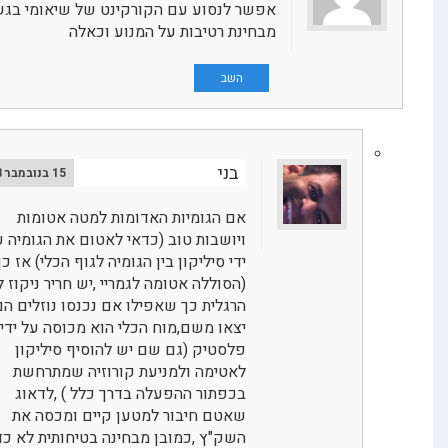
אפשר לנסוע עם הקורקינט של שיאומי בגשם
מבחינת רטיבות על המנוע וכאלה
השב
בני
15 בנובמבר 2018
אם הגומיות האדומות למטה אטומות
ויושבות טוב (כדאי לאטום את הגומיה על
ידי סיליקון בין הגומיה לגוף הכלי) אז כן
(הסוללה אטומה לגמריי ,יש חריר ניקוז ליד
הרגלית כך שאפילו אם נכנסו נוזלים הם
יצאו משם,מוח הכלי הוא מכוסה על ידי
פלסטיק (גם שם יש להוסיף סיליקון
לאטימה ולמניעת קורוזיה שמתרחשת
בכפתור ההפעלה בדרך כלל ) ,לדאוג
שאטם חיבור למטען קיים ומכסה את
השק"ץ ,כמובן מבחינה בטיחותית לא כדאי