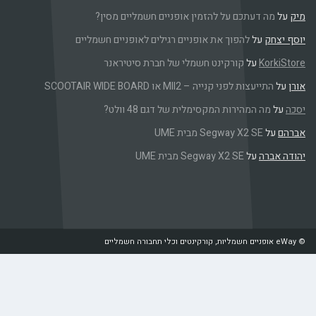
כם על להזמין אופניים חשמליים מסין?
להפוך את אופניים רגילים לאופניים חשמליים
ל
קורקינט חשמלי של חברת סיטיראנר
י קנייה – MII2 או SCOOTAIR WIDE BOARD
הירות המקסימלית של דגם 48 וולט?
Segway X מבית UME
ל
Segway X2 SE מבית UME