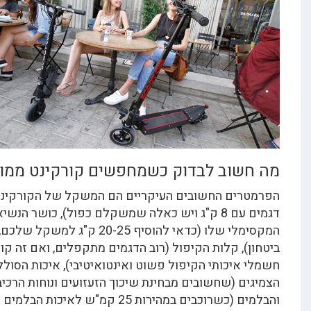
שוב לבדוק כשמחפשים קורקינט ממונע?
ים החשובים העיקריים הם המשקל של הקורקינט (יש
דגמים עם 8 ק"ג ויש כאלה שמשקלם כפול), כושר הנשיאה
המקסימלי שלו (כדאי להוסיף 20-25 ק"ג למשקל שלכם, ליתר
), קלות הקיפול (רוב הדגמים מתקפלים, ואם זה קורקינט
איכותי הקיפול פשוט ואינטואיטיבי), איכות הסוללה,
ם (שחשובים מבחינת שיכוך הזעזועים ונוחות הרכיבה)
והבלמים (כשרוכבים במהירות 25 קמ"ש לאיכות הבלמים