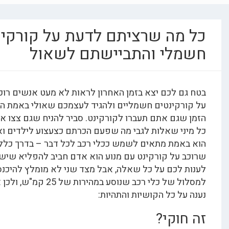
מה שרציתם לדעת על קורקינט
לי והתביישתם לשאול
 לכם יצא בזמן האחרון לראות לא מעט אנשים רוכבים
קינטים חשמליים ולהגיד לעצמכם שאולי באמת הגיע
גם אתם תעברו לקורקינט. סביר להניח שגם צצו אצלכם
י שאלות לגבי מה שפעם הכרתם כצעצוע לילדים ואם
מת מתאים לשמש ככלי רכב לכל דבר – בדרך כלל מי
על קורקינט עם מנוע הוא אדם חביב להפליא שישמח
לכם על כל שאלה, אבל מצד שני לא מומלץ להיכנס
למסלול של כלי רכב שנוסע במהירות של 25 קמ"ש, ולכן אנחנו
ל כל הקושיות והתהיות:
וקי?