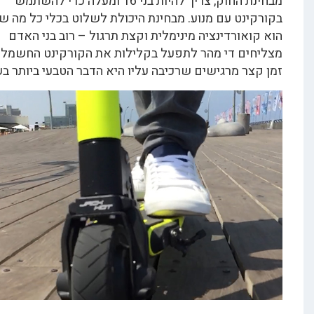
מבחינת החוק, צריך להיות בני 16 ומעלה כדי להשתמש
נט עם מנוע. מבחינת היכולת לשלוט בכלי כל מה שצריך
אורדינציה מינימלית וקצת תרגול – רוב בני האדם
ם די מהר לתפעל בקלילות את הקורקינט החשמלי ותוך
ר מרגישים שרכיבה עליו היא הדבר הטבעי ביותר בעולם.