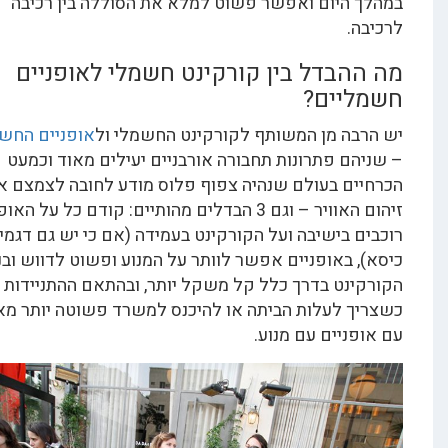
היום ואפשר פשוט למלא את הסוללה בין רכיבה
.
בדל בין קורקינט חשמלי לאופניים
יים?
ה מן המשותף לקורקינט החשמלי ול
אופניים החשמליים
ם פתרונות תחבורה אורבניים יעילים מאוד וכמעט
ם בעולם שנהיה צפוף פלוס מודע לחובה לצמצם את
זיהום האוויר – וגם 3 הבדלים מהותיים: קודם כל על האופניים
 בישיבה ועל הקורקינט בעמידה (אם כי יש גם דגמים עם
 באופניים אפשר לוותר על המנוע ופשוט לדווש ובנוסף
נט בדרך כלל קל משקל יותר, ובהתאם ההתניידות איתו
 לעלות הביתה או להיכנס למשרד פשוטה יותר מאשר
ניים עם מנוע.