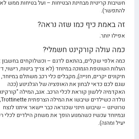
 קריטית מבחינת הבטיחות – ועל בטיחות ממש לא כדאי
ר).
אמת כיף כמו שזה נראה?
ותר.
עולה קורקינט חשמלי?
פי שקלים, בהתאם לדגם – וכשלוקחים בחשבון את
השוטפת הנמוכה במיוחד (לא צריך ביטוח, רישוי, דלק,
ם יקרים, חנייה), מקבלים כלי רכב משתלם במיוחד, כך
ם כדאי לבחון את האופציה של הגלגינוע (ככה
ה ללשון קוראת לכלי הרכב. אגב, המילה "קורקינט"
נולדה כשילדים שיבשו את המילה הצרפתית Trottinette,
ט – שיבוש חינני שכנראה כבר יישאר איתנו לנצח
ד עכשיו כשהמנוע הופך את משחק הילדים לכלי רכב
הנה).