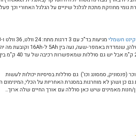
ת גומי מחוזקת מתכת לגלגל שיניים על הגלגל האחורי וכך פעל
קינט חשמלי
מגיעות ב
וולט, ונתון חשוב נוסף הוא קיבולת האנרגיה שלהן, שנמדדת באמפר-שעה, נעה בין 5Ah ל-16Ah ו
טווח הנסיעה המקסימלי (בדרך כלל עד 20-30 ק"מ אבל יש גם סוללות שמאפשרות רכיבה של עד 40 ק"מ בי
 (פנסוניק, סמסונג וכו') גם סוללות בסיסיות יכולות לעשות
גם כן ושהן לא מוחרגות במסגרת האחריות על הכלי, המינימום ה
/חנות מאמינים שיש כאן סוללה עם אורך החיים שלה ארוך..