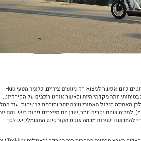
התקן למנועים בארץ הוא 250W, בכל הקורקינטים כיום אפשר למצוא רק מנועים ציריים, כלומר מנועי Hub
טיחותי יותר מקדמי היות וכאשר אנחנו רוכבים על הקירקינט,
כן האחיזה בגלגל האחורי טובה יותר ותורמת לבטיחות. עוד המל
, למרות שהם יקרים יותר, שכן הם מייצרים פחות רעש והם יות
ן כדי להתרשם ישירות מכמה שקט הקורקינט החשמלי, יש לכך
* נקודה מעניינת, דווקא הקורקינט הראשון שהצליח באר