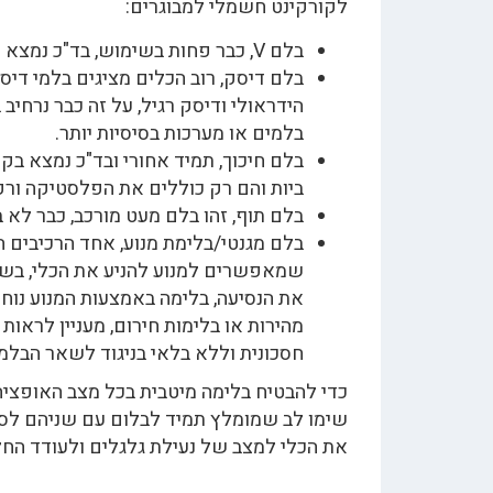
לקורקינט חשמלי למבוגרים:
בלם V, כבר פחות בשימוש, בד"כ נמצא על כלים עם גלגלים גדולים מ 12".
בלם דיסק, רוב הכלים מציגים בלמי דיסק
הידראולי ודיסק רגיל, על זה כבר נרחי
בלמים או מערכות בסיסיות יותר.
בלם חיכוך, תמיד אחורי ובד"כ נמצא בק
ביות והם רק כוללים את הפלסטיקה ורפי
בלם תוף, זהו בלם מעט מורכב, כבר לא
בלם מגנטי/בלימת מנוע, אחד הרכיבים 
שמאפשרים למנוע להניע את הכלי, בשי
את הנסיעה, בלימה באמצעות המנוע נוחה
מהירות או בלימות חירום, מעניין לרא
חסכונית וללא בלאי בניגוד לשאר הבלמי
שימו לב שמומלץ תמיד לבלום עם שניהם לסירו
את הכלי למצב של נעילת גלגלים ולעודד החל