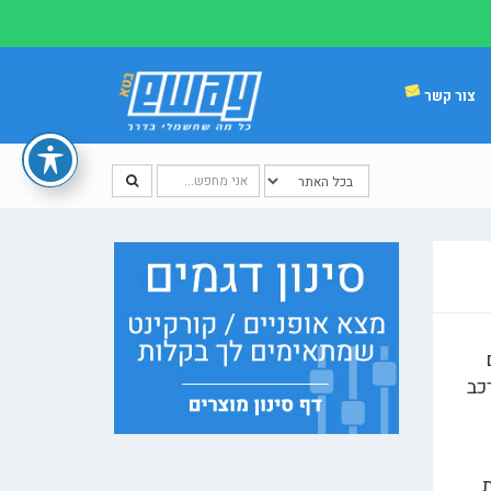
צור קשר
כב