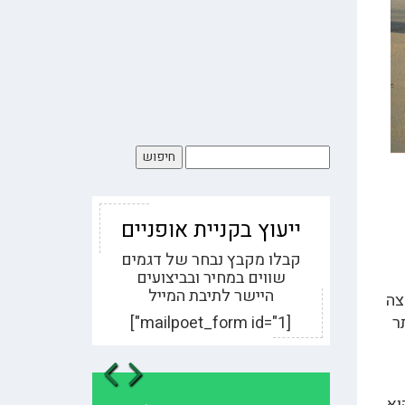
ייעוץ בקניית אופניים
קבלו מקבץ נבחר של דגמים
שווים במחיר ובביצועים
היישר לתיבת המייל
צה
ר
[mailpoet_form id="1"]
evious
Next
ץ מבחינה מסחרית היה הטרקר (באנגלית Trekker) והוא