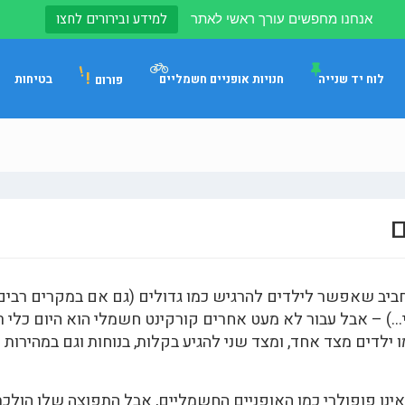
למידע ובירורים לחצו
אנחנו מחפשים עורך ראשי לאתר
!
לוח יד שנייה
חנויות אופניים חשמליים
בטיחות
פורום
ם
חביב שאפשר לילדים להרגיש כמו גדולים (גם אם במקרים רבים
י…) – אבל עבור לא מעט אחרים קורקינט חשמלי הוא היום כלי ר
לדים מצד אחד, ומצד שני להגיע בקלות, בנוחות וגם במהירות
אינו פופולרי כמו האופניים החשמליים, אבל התפוצה שלו הולכת