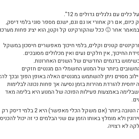
 כיום, אם רק אחורי או גם וגם, ישנם מספר סוגי בלמי דיסק,
ב במאמר אחר 🙂 ככל שהקורקינט קל וקטן, הוא יציג פחות מערכו
ורקינטים קטנים וקלים, בלמי חיכוך מאפשרים חיסכון במשקל
דת החיכוך, אין חלקים נעים ואין מכלולים מסובכים.
 בשימוש בדגמים החדשים של השנים האחרונות.
החשובים ביותר של המנוע החשמלי הם מגנטים חזקים
לוב מסוים ניתן להשתמש במגנטים האלה באופן הפוך ובכך לה
 יחסית להורדת מהירות בזמן נסיעה אך פחות נכונה לבלימות
ות שבלימה באמצעות פעילות הפוכה של המנוע היא בלימה מאד
ם.
כדי להבטיח בלימה מיטבית בכל מצב האופציה הטובה ביותר (אם משקל הכלי מאפשר) היא 2 בלמי דיסק רק
גין ולא מומלץ באותו הזמן עם שני הבלמים כי זה יכול להכניס
קה לא רצויה.