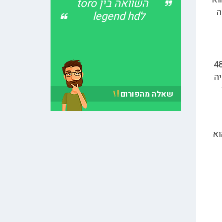
השוואה בין toro
ה
לlegend hd
ד"כ עם 3 דרגות מתח: 24 וולט, 36 וולט ו-48
קובעת מה יהיה
ן
!
!
שאלה מהפורום
וא