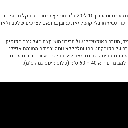
ברוב המקרים המשקל של קורקינט חשמלי נמצא בטווח שבין 10 ל-20 ק"ג. מומלץ לבחור דגם קל מספיק כך
ך כדי נשיאתו בלי קושי, זאת כמובן בהתאם לצרכים שלכם ולאופ
ים, הגובה האופטימלי של הכידון הוא קצת מעל גובה הפופיק
ך את הרכיבה על הקורקינט החשמלי ללא נוחה ובמידה מסוימת אפילו
שענים קדימה וזה גם מאד לא נוח לגב כאשר רוכבים עם גב
 (פלוס מינוס כמה ס"מ).