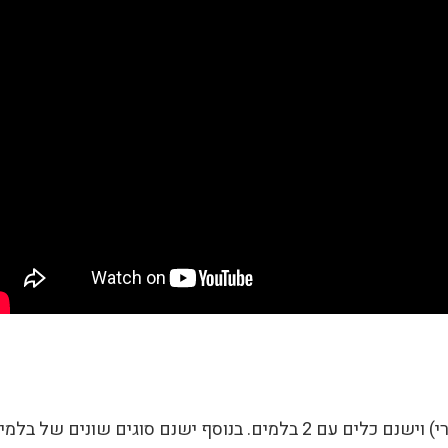
קיימים דגמים עם בלם אחד בלבד (בד"כ אחורי) וישנם כלים עם 2 בלמים. בנוסף ישנם סוגים שונים של בל