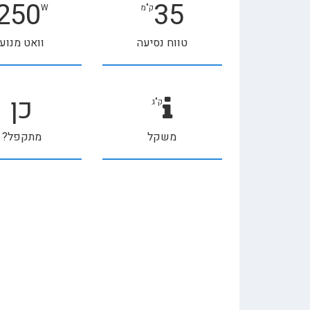
250
35
ק"מ
W
טווח נסיעה
וואט מנוע
כן
ק"ג
משקל
מתקפל?