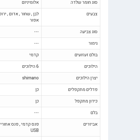
סוג חומר שלדה
אלומיניום
צבעים
לבן , שחור , אדום , ירוק 
אפור
סוג צביעה
---
גימור
---
בולם זעזועים
קדמי
הילוכים
6 הילוכים
יצרן הילוכים
shimano
פדלים מתקפלים
כן
כידון מתקפל
כן
בלם
---
אביזרים
פנס קדמי , פנס אחורי ,
USB