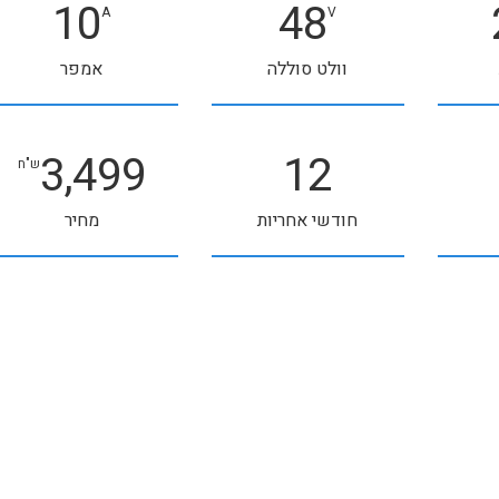
10
48
A
V
וולט סוללה
אמפר
3,499
12
ש"ח
חודשי אחריות
מחיר