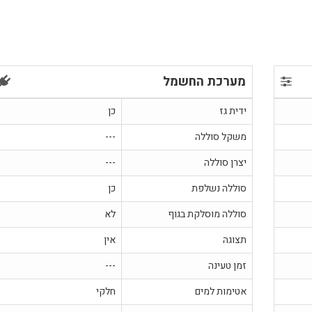
מערכת החשמל
ידית גז
כן
משקל סוללה
---
יצרן סוללה
---
סוללה נשלפת
כן
סוללה מוסלקת בגוף
לא
תצוגה
אין
זמן טעינה
---
אטימות למים
חלקי