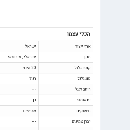
הכלי עצמו
ארץ ייצור
ישראל
תקן
ישראלי , אירופאי
קוטר גלגל
20 אינצ
סוג גלגל
רגיל
רוחב גלגל
---
פנאומטי
כן
חישוקים
שפיצים
יצרן צמיגים
---