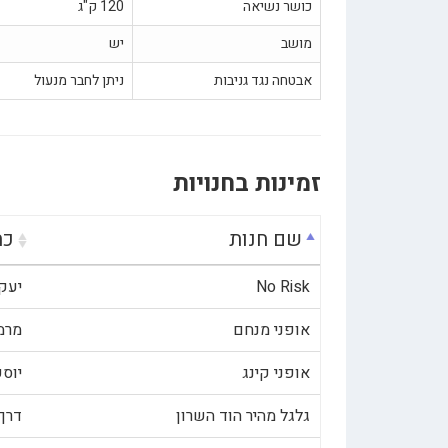
כושר נשיאה
120 ק"ג
מושב
יש
אבטחה נגד גניבות
ניתן לחבר מנעול
זמינות בחנויות
שם חנות
כת
No Risk
יעקב פרי
אופני מנחם
מרמורק 21
אופני קינג
יוספטל 
גלגל מהיר הוד השרון
דרך רמת