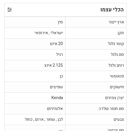
הכלי עצמו
ארץ ייצור
סין
תקן
ישראלי , אירופאי
קוטר גלגל
20 אינצ
סוג גלגל
רגיל
רוחב גלגל
2.125 אינצ
פנאומטי
כן
חישוקים
שפיצים
יצרן צמיגים
Kenda
סוג חומר שלדה
אלומיניום
צבעים
לבן , שחור , אדום , כחול
סוג צביעה
---