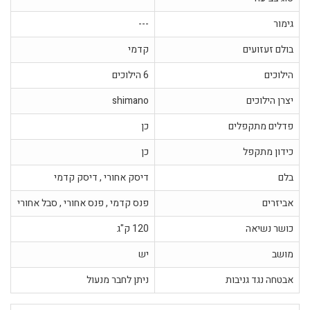
גימור
---
בולם זעזועים
קדמי
הילוכים
6 הילוכים
יצרן הילוכים
shimano
פדלים מתקפלים
כן
כידון מתקפל
כן
בלם
דיסק אחורי , דיסק קדמי
אביזרים
פנס קדמי , פנס אחורי , סבל אחורי
כושר נשיאה
120 ק"ג
מושב
יש
אבטחה נגד גניבות
ניתן לחבר מנעול