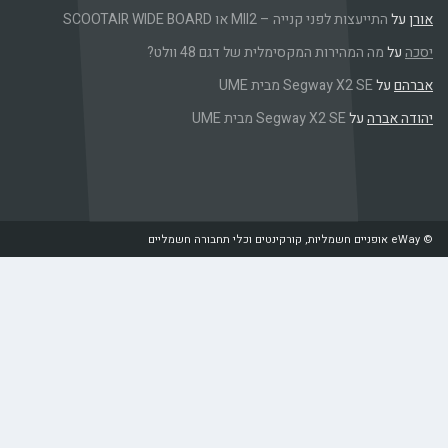
אורן
על
התייעצות לפני קנייה – MII2 או SCOOTAIR WIDE BOARD
יסכה
על
מה המהירות המקסימלית של דגם 48 וולט?
אברהם
על
Segway X2 SE מבית UME
יהודה אברה
על
Segway X2 SE מבית UME
© eWay אופניים חשמליות, קורקינטים וכלי תחבורה חשמליים