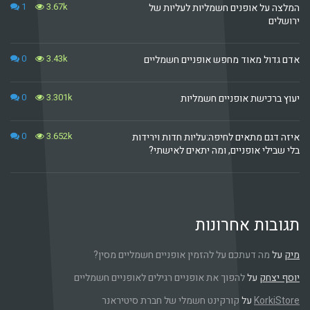
1
3.67k
המלצה על אופנים חשמליות לעליות של
ירושלים
0
3.43k
אדם גדול מאוד מחפש אופניים חשמליים
0
3.301k
יעוץ ברכישת אופניים חשמליות
0
3.652k
איזה דגם מתאים לחיפה:עליות חדות וירידות
בלי שבילי אופניים, ומה יתאים לאישתי?
תגובות אחרונות
מיק
על
מה דעתכם על להזמין אופניים חשמליים מסין?
יוסף יצחק
על
להפוך את אופניים רגילים לאופניים חשמליים
KorkiStore
על
קורקינט חשמלי של חברת סיטיראנר