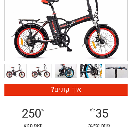
איך קונים?
250
35
ק"מ
W
טווח נסיעה
וואט מנוע