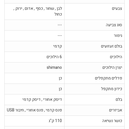
צבעים
לבן , שחור , כסף , אדום , ירוק ,
כחול
סוג צביעה
---
גימור
---
בולם זעזועים
קדמי
הילוכים
6 הילוכים
יצרן הילוכים
shimano
פדלים מתקפלים
כן
כידון מתקפל
כן
בלם
דיסק אחורי , דיסק קדמי
אביזרים
פנס קדמי , פנס אחורי , חיבור USB
כושר נשיאה
110 ק"ג