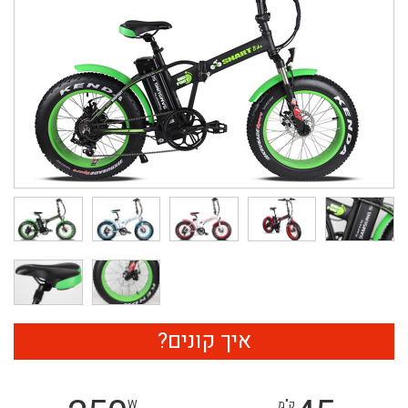
איך קונים?
ק"מ
W