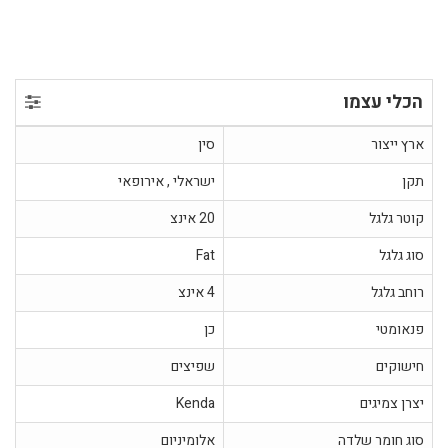
הכלי עצמו
ארץ ייצור
סין
תקן
ישראלי , אירופאי
קוטר גלגל
20 אינצ
סוג גלגל
Fat
רוחב גלגל
4 אינצ
פנאומטי
כן
חישוקים
שפיצים
יצרן צמיגים
Kenda
סוג חומר שלדה
אלומיניום