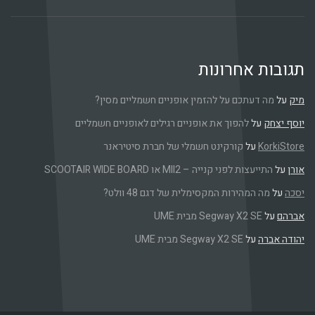
תגובות אחרונות
מיק
על
מה דעתכם על להזמין אופניים חשמליים מסין?
יוסף יצחק
על
להפוך את אופניים רגילים לאופניים חשמליים
KorkiStore
על
קורקינט חשמלי של חברת סיטיראנר
אורן
על
התייעצות לפני קנייה – MII2 או SCOOTAIR WIDE BOARD
יסכה
על
מה המהירות המקסימלית של דגם 48 וולט?
אברהם
על
Segway X2 SE מבית UME
יהודה אברה
על
Segway X2 SE מבית UME