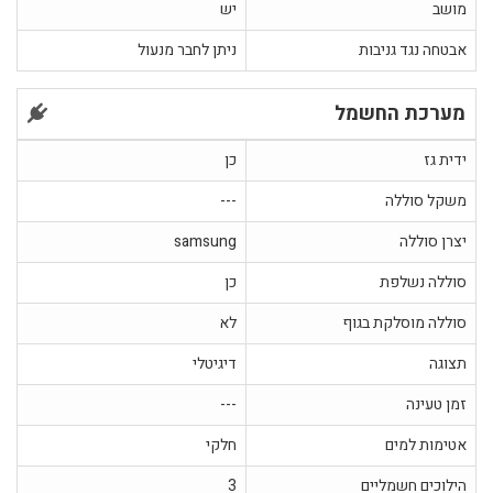
מושב
יש
אבטחה נגד גניבות
ניתן לחבר מנעול
מערכת החשמל
ידית גז
כן
משקל סוללה
---
יצרן סוללה
samsung
סוללה נשלפת
כן
סוללה מוסלקת בגוף
לא
תצוגה
דיגיטלי
זמן טעינה
---
אטימות למים
חלקי
הילוכים חשמליים
3