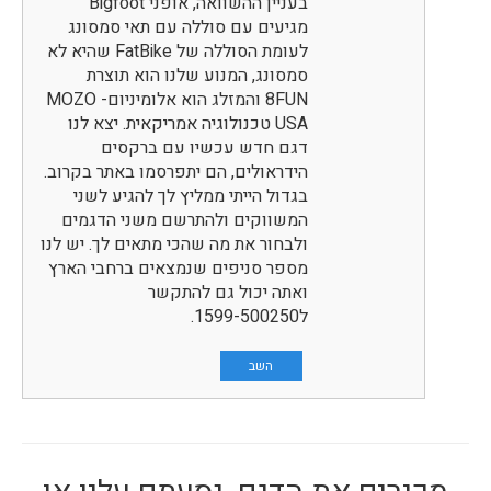
בעניין ההשוואה, אופני Bigfoot
מגיעים עם סוללה עם תאי סמסונג
לעומת הסוללה של FatBike שהיא לא
סמסונג, המנוע שלנו הוא תוצרת
8FUN והמזלג הוא אלומיניום- MOZO
USA טכנולוגיה אמריקאית. יצא לנו
דגם חדש עכשיו עם ברקסים
הידראולים, הם יתפרסמו באתר בקרוב.
בגדול הייתי ממליץ לך להגיע לשני
המשווקים ולהתרשם משני הדגמים
ולבחור את מה שהכי מתאים לך. יש לנו
מספר סניפים שנמצאים ברחבי הארץ
ואתה יכול גם להתקשר
ל1599-500250.
השב