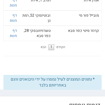
אמין אילת
הגלב 1, אילת
דף
חנות
מובייל פור מי
זבוטינסקי 52, רמת
דף
גן
חנות
קרוזר סיטי כפר סבא
טשרניחובסקי 28,
דף
כפר סבא
חנות
הקודם
1
הבא
* נתונים המוצגים לעיל נמסרו על ידי היבואנים והנם
באחריותם בלבד