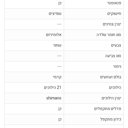
פנאומטי
כן
חישוקים
שפיצים
יצרן צמיגים
---
סוג חומר שלדה
אלומיניום
צבעים
שחור
סוג צביעה
---
גימור
---
בולם זעזועים
קדמי
הילוכים
21 הילוכים
יצרן הילוכים
shimano
פדלים מתקפלים
כן
כידון מתקפל
כן