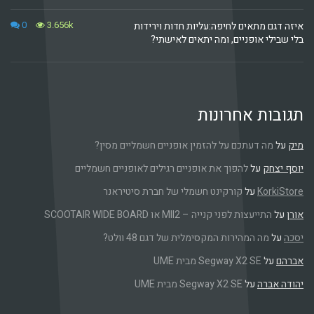
0
3.656k
איזה דגם מתאים לחיפה:עליות חדות וירידות
בלי שבילי אופניים, ומה יתאים לאישתי?
תגובות אחרונות
מיק
על
מה דעתכם על להזמין אופניים חשמליים מסין?
יוסף יצחק
על
להפוך את אופניים רגילים לאופניים חשמליים
KorkiStore
על
קורקינט חשמלי של חברת סיטיראנר
אורן
על
התייעצות לפני קנייה – MII2 או SCOOTAIR WIDE BOARD
יסכה
על
מה המהירות המקסימלית של דגם 48 וולט?
אברהם
על
Segway X2 SE מבית UME
יהודה אברה
על
Segway X2 SE מבית UME