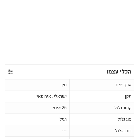
הכלי עצמו
ארץ ייצור
סין
תקן
ישראלי , אירופאי
קוטר גלגל
26 אינצ
סוג גלגל
רגיל
רוחב גלגל
---