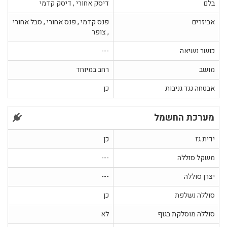
בלם
דיסק אחורי , דיסק קדמי
אביזרים
פנס קדמי , פנס אחורי , סבל אחורי
, צופר
כושר נשיאה
---
מושב
רחב במיוחד
אבטחה נגד גניבות
כן
מערכת החשמל
ידית גז
כן
משקל סוללה
---
יצרן סוללה
---
סוללה נשלפת
כן
סוללה מוסלקת בגוף
לא