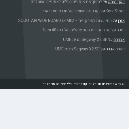
יוסף יצחק
על
להפוך את אופניים רגילים לאופניים חשמליים
KorkiStore
על
קורקינט חשמלי של חברת סיטיראנר
אורן
על
התייעצות לפני קנייה – MII2 או SCOOTAIR WIDE BOARD
יסכה
על
מה המהירות המקסימלית של דגם 48 וולט?
אברהם
על
Segway X2 SE מבית UME
יהודה אברה
על
Segway X2 SE מבית UME
© eWay אופניים חשמליות, קורקינטים וכלי תחבורה חשמליים