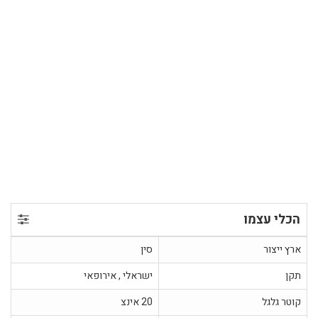
הכלי עצמו
ארץ ייצור
סין
תקן
ישראלי , אירופאי
קוטר גלגל
20 אינצ