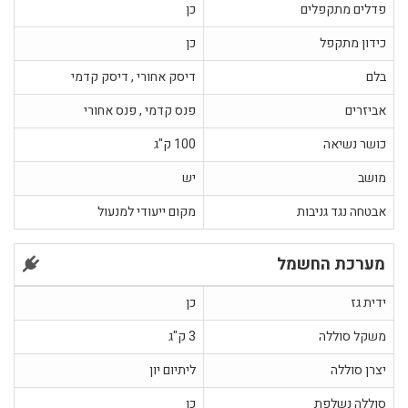
פדלים מתקפלים
כן
כידון מתקפל
כן
בלם
דיסק אחורי , דיסק קדמי
אביזרים
פנס קדמי , פנס אחורי
כושר נשיאה
100 ק"ג
מושב
יש
אבטחה נגד גניבות
מקום ייעודי למנעול
מערכת החשמל
ידית גז
כן
משקל סוללה
3 ק"ג
יצרן סוללה
ליתיום יון
סוללה נשלפת
כן