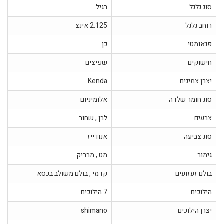
סוג גלגל
רגיל
רוחב גלגל
2.125 אינצ
פנאומטי
כן
חישוקים
שפיצים
יצרן צמיגים
Kenda
סוג חומר שלדה
אלומיניום
צבעים
לבן , שחור
סוג צביעה
אנודייז
גימור
מט , מבריק
בולם זעזועים
קדמי , בולם משולב בכסא
הילוכים
7 הילוכים
יצרן הילוכים
shimano