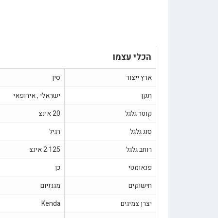
הכלי עצמו
ארץ ייצור
סין
תקן
ישראלי , אירופאי
קוטר גלגל
20 אינצ
סוג גלגל
רגיל
רוחב גלגל
2.125 אינצ
פנאומטי
כן
חישוקים
מגנזיום
יצרן צמיגים
Kenda