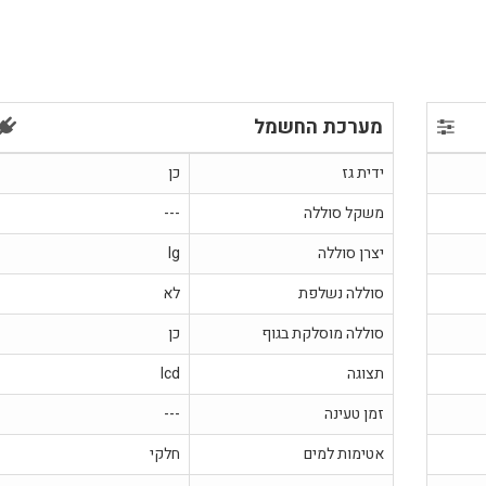
מערכת החשמל
ידית גז
כן
משקל סוללה
---
יצרן סוללה
lg
סוללה נשלפת
לא
סוללה מוסלקת בגוף
כן
תצוגה
lcd
זמן טעינה
---
אטימות למים
חלקי