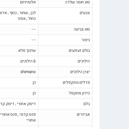
סוג חומר שלדה
אלומיניום
צבעים
לבן , שחור , כסף , אדום 
כחול , אפור
סוג צביעה
---
גימור
---
בולם זעזועים
שיכוך מלא
הילוכים
6 הילוכים
יצרן הילוכים
shimano
פדלים מתקפלים
כן
כידון מתקפל
כן
בלם
דיסק אחורי , דיסק קד
אביזרים
פנס קדמי , פנס אחורי 
אחורי