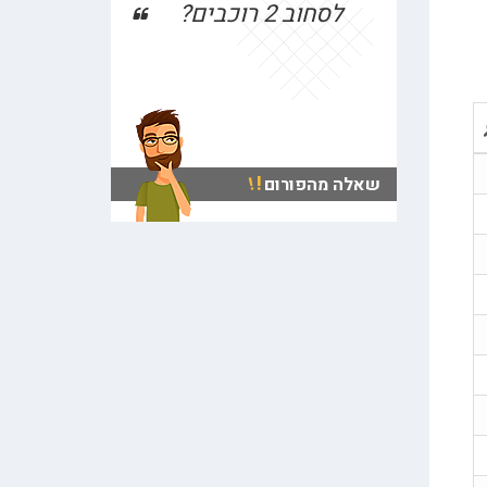
בהתניידות חשמלית 30K
ביום
!
!
שאלה מהפורום