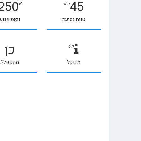
250
45
ק"מ
W
טווח נסיעה
וואט מנוע
כן
ק"ג
משקל
מתקפל?