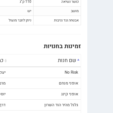
כושר נשיאה
110 ק"ג
מושב
יש
אבטחה נגד גניבות
ניתן לחבר מנעול
זמינות בחנויות
שם חנות
כת
No Risk
יעקב פרי
אופני מנחם
מרמורק 21
אופני קינג
יוספטל 
גלגל מהיר הוד השרון
דרך רמת