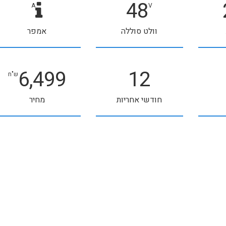
48
A
V
וולט סוללה
אמפר
6,499
12
ש"ח
חודשי אחריות
מחיר