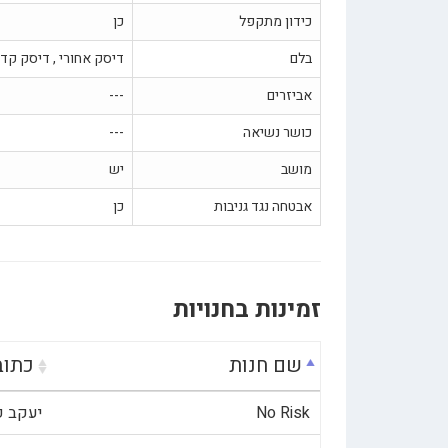
כידון מתקפל
כן
בלם
דיסק אחורי , דיסק קד
אביזרים
---
כושר נשיאה
---
מושב
יש
אבטחה נגד גניבות
כן
זמינות בחנויות
שם חנות
כתוב
No Risk
יעקב פריימן 20