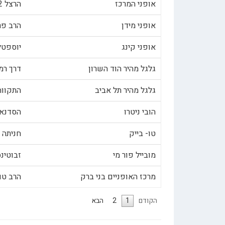
אופני המרכז
הרצל 52, נהריה
אופני מידן
הרב פרידמן 38,
אופני קינג
יוספטל 31, בת
גלגל מהיר הוד השרון
דרך רמתיים 77,
גלגל מהיר תל אביב
התקווה 62, תל אביב
הובי ניטרו
הסדנא 3, רעננ
טו- בייק
חניתה 23, חיפה
מובייל פור מי
זבוטינסקי 52,
מרכז האופניים בני ברק
הרב טולדנו 8
הקודם
1
2
הבא