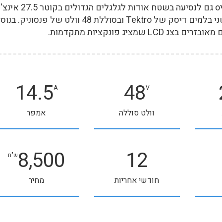
הדגם החדש של מגנום Magnum Peak מתאיo גם לנסיעה בשטח אודות לגלגלים הגדולים בקוטר 27.5 אינצ'
ושלדה שעומדת בעומס גבוה. הם מצויידים בשני בלמים דיסק של Tektro ובסוללת 48 וולט של פנסוניק. 
14.5
48
A
V
וולט סוללה
אמפר
8,500
12
ש"ח
חודשי אחריות
מחיר