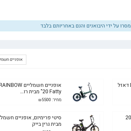
נמסרו על ידי היבואנים והנם באחריותם בלבד
אופניים חשמל
אופניים חשמליים Dazzle דאזל
אופניים חשמליים RAINBOW
"20 Fatty מבית רו...
מחיר:
5500
₪
פניים חשמליים דולפין 20
סיטי פרימיום, אופניים חשמלי
מבית גרין בייק