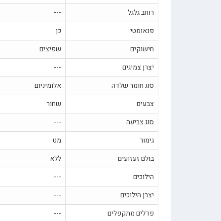
רוחב גלגל
---
פנאומטי
כן
חישוקים
שפיצים
יצרן צמיגים
---
סוג חומר שלדה
אלומיניום
צבעים
שחור
סוג צביעה
---
גימור
מט
בולם זעזועים
ללא
הילוכים
---
יצרן הילוכים
---
פדלים מתקפלים
---