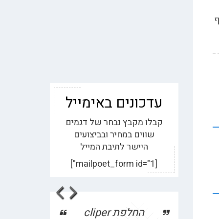
בנוסף
עדכונים באימייל
קבלו מקבץ נבחר של דגמים
שווים במחיר ובביצועים
היישר לתיבת המייל
[mailpoet_form id="1"]
evious
Next
ביטוח