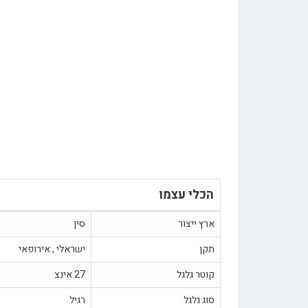
הכלי עצמו
ארץ ייצור
סין
תקן
ישראלי , אירופאי
קוטר גלגל
27 אינצ
סוג גלגל
רגיל