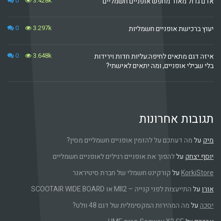
0
3.428k
ל מאוד מחפש אופניים חשמליים
0
3.297k
ישת אופניים חשמליות
0
3.648k
 מתאים לחיפה:עליות חדות וירידות
י אופניים, ומה יתאים לאישתי?
ת אחרונות
ה דעתכם על להזמין אופניים חשמליים מסין?
חק
על
להפוך את אופניים רגילים לאופניים חשמליים
Kor
על
קורקינט חשמלי של חברת סיטיראנר
התייעצות לפני קנייה – MII2 או SCOOTAIR WIDE BOARD
מה המהירות המקסימלית של דגם 48 וולט?