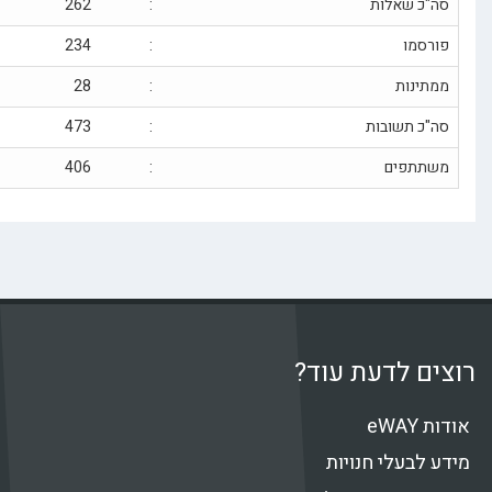
כ שאלות
:
262
סמו
:
234
ינות
:
28
 תשובות
:
473
תפים
:
406
 לדעת עוד?
e
בעלי חנויות