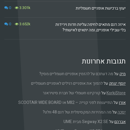
0
3.301k
ישת אופניים חשמליות
0
3.652k
 מתאים לחיפה:עליות חדות וירידות
י אופניים, ומה יתאים לאישתי?
ת אחרונות
ה דעתכם על להזמין אופניים חשמליים מסין?
חק
על
להפוך את אופניים רגילים לאופניים חשמליים
Kor
על
קורקינט חשמלי של חברת סיטיראנר
התייעצות לפני קנייה – MII2 או SCOOTAIR WIDE BOARD
מה המהירות המקסימלית של דגם 48 וולט?
ל
Segway X2 SE מבית UME