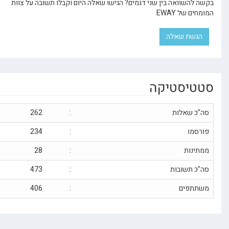
שוואה בין שני דגמים? הגישו שאלה היום וקבלו תשובה על צוות
ל EWAY
ת שאלה
יסטיקה
שאלות
:
262
ו
:
234
ות
:
28
תשובות
:
473
פים
:
406