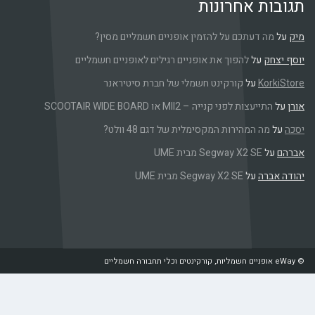
 אחרונות
 דעתכם על להזמין אופניים חשמליים מסין?
על
להפוך את אופניים רגילים לאופניים חשמליים
K
על
קורקינט חשמלי של חברת סיטיראנר
עצות לפני קנייה – MII2 או SCOOTAIR WIDE BOARD
 המהירות המקסימלית של דגם 48 וולט?
Segway X2 SE מבית UME
ה
על
Segway X2 SE מבית UME