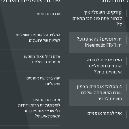
פורום אופניים חשמלי
קורקינט חשמלי: איך
k
חברות נחשבות
לבחור איזה סוג הכי מתאים
לי?
k
המלצה על אופנים חשמליות
זה אופניים? זה אופנוע?
לעליות של ירושלים
זה Neematic FR/1!
k
אדם גדול מאוד מחפש
האם אפשר למצוא
אופניים חשמליים
אופניים חשמליים
איכותיים בזול?
k
יעוץ ברכישת אופניים
חשמליות
4 מסלולי אופניים בצפון
שגם המשפחה שלכם
תשמח להכיר
k
איזה דגם מתאים
לחיפה:עליות חדות וירידות
בלי שבילי אופניים, ומה
איך לבחור אופניים
יתאים לאישתי?