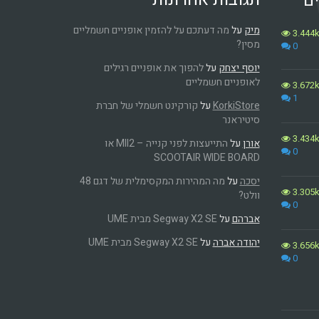
ים
מיק
על
מה דעתכם על להזמין אופניים חשמליים
3.444
מסין?
0
יוסף יצחק
על
להפוך את אופניים רגילים
לאופניים חשמליים
3.672
1
KorkiStore
על
קורקינט חשמלי של חברת
סיטיראנר
3.434
אורן
על
התייעצות לפני קנייה – MII2 או
0
SCOOTAIR WIDE BOARD
יסכה
על
מה המהירות המקסימלית של דגם 48
3.305
וולט?
0
אברהם
על
Segway X2 SE מבית UME
יהודה אברה
על
Segway X2 SE מבית UME
3.656
0