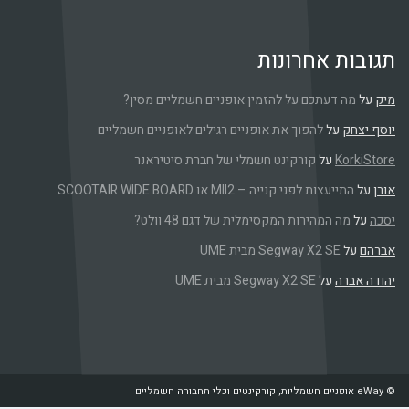
 אחרונות
 דעתכם על להזמין אופניים חשמליים מסין?
על
להפוך את אופניים רגילים לאופניים חשמליים
K
על
קורקינט חשמלי של חברת סיטיראנר
עצות לפני קנייה – MII2 או SCOOTAIR WIDE BOARD
 המהירות המקסימלית של דגם 48 וולט?
Segway X2 SE מבית UME
ה
על
Segway X2 SE מבית UME