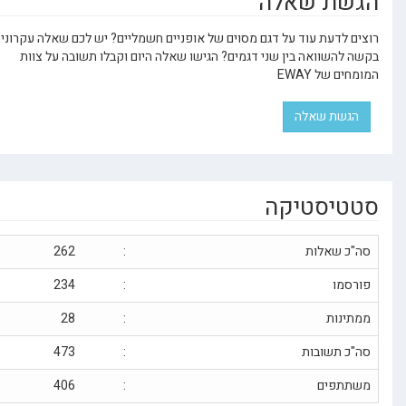
ת שאלה
דעת עוד על דגם מסוים של אופניים חשמליים? יש לכם שאלה עקרונית או
שוואה בין שני דגמים? הגישו שאלה היום וקבלו תשובה על צוות
ל EWAY
ת שאלה
יסטיקה
שאלות
:
262
ו
:
234
ות
:
28
תשובות
:
473
פים
:
406