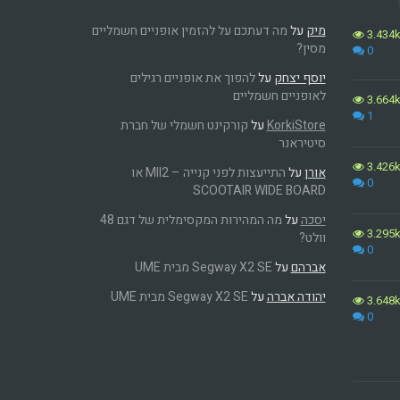
מיק
על
מה דעתכם על להזמין אופניים חשמליים
3.434
מסין?
0
יוסף יצחק
על
להפוך את אופניים רגילים
לאופניים חשמליים
3.664
1
KorkiStore
על
קורקינט חשמלי של חברת
סיטיראנר
3.426
אורן
על
התייעצות לפני קנייה – MII2 או
0
SCOOTAIR WIDE BOARD
יסכה
על
מה המהירות המקסימלית של דגם 48
3.295
וולט?
0
אברהם
על
Segway X2 SE מבית UME
יהודה אברה
על
Segway X2 SE מבית UME
3.648
0