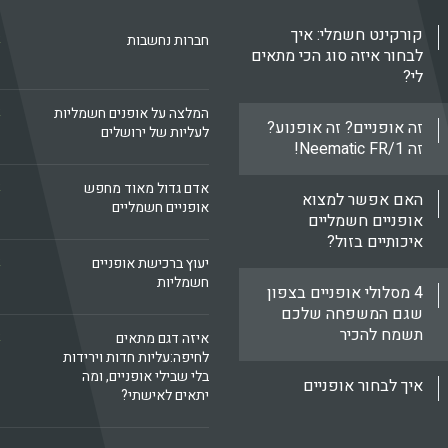
קורקינט חשמלי: איך
k
חברות נחשבות
לבחור איזה סוג הכי מתאים
לי?
k
המלצה על אופנים חשמליות
זה אופניים? זה אופנוע?
לעליות של ירושלים
זה Neematic FR/1!
k
אדם גדול מאוד מחפש
האם אפשר למצוא
אופניים חשמליים
אופניים חשמליים
איכותיים בזול?
k
יעוץ ברכישת אופניים
חשמליות
4 מסלולי אופניים בצפון
שגם המשפחה שלכם
תשמח להכיר
k
איזה דגם מתאים
לחיפה:עליות חדות וירידות
בלי שבילי אופניים, ומה
איך לבחור אופניים
יתאים לאישתי?