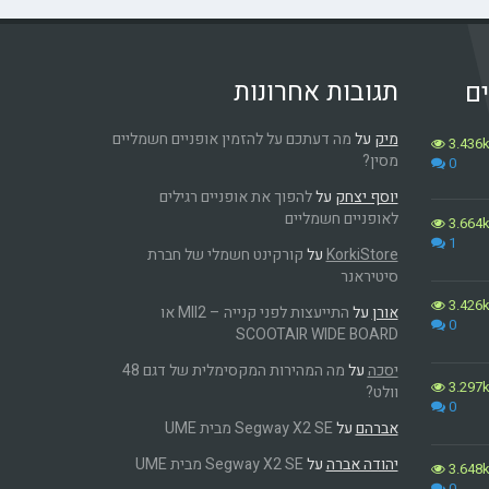
תגובות אחרונות
ים
מיק
על
מה דעתכם על להזמין אופניים חשמליים
3.436
מסין?
0
יוסף יצחק
על
להפוך את אופניים רגילים
לאופניים חשמליים
3.664
1
KorkiStore
על
קורקינט חשמלי של חברת
סיטיראנר
3.426
אורן
על
התייעצות לפני קנייה – MII2 או
0
SCOOTAIR WIDE BOARD
יסכה
על
מה המהירות המקסימלית של דגם 48
3.297
וולט?
0
אברהם
על
Segway X2 SE מבית UME
יהודה אברה
על
Segway X2 SE מבית UME
3.648
0