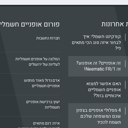
 אחרונות
פורום אופניים חשמלי
קורקינט חשמלי: איך
k
חברות נחשבות
לבחור איזה סוג הכי מתאים
לי?
k
המלצה על אופנים חשמליות
זה אופניים? זה אופנוע?
לעליות של ירושלים
זה Neematic FR/1!
k
אדם גדול מאוד מחפש
האם אפשר למצוא
אופניים חשמליים
אופניים חשמליים
איכותיים בזול?
k
יעוץ ברכישת אופניים
חשמליות
4 מסלולי אופניים בצפון
שגם המשפחה שלכם
תשמח להכיר
k
איזה דגם מתאים