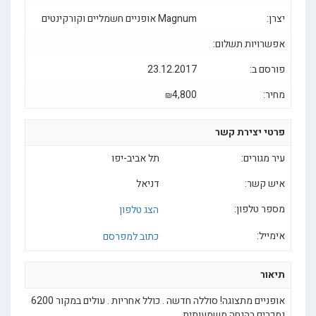
יצרן:
Magnum אופניים חשמליים וקורקינטים
אפשרויות תשלום:
פורסם ב:
23.12.2017
מחיר:
4,800
₪
פרטי יצירת קשר
עיר מגורים:
תל אביב-יפו
איש קשר:
דניאל
מספר טלפון:
הצג טלפון
אימייל:
כתוב למפרסם
תיאור
אופניים מתצוגה! סוללה חדשה . כולל אחריות . עולים במקור 6200
נמכרים בהנחה משמעותית.