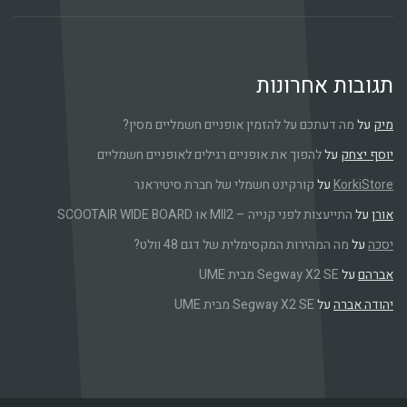
ובות אחרונות
על
מה דעתכם על להזמין אופניים חשמליים מסין?
ף יצחק
על
להפוך את אופניים רגילים לאופניים חשמליים
KorkiSt
על
קורקינט חשמלי של חברת סיטיראנר
ן
על
התייעצות לפני קנייה – MII2 או SCOOTAIR WIDE BOARD
ה
על
מה המהירות המקסימלית של דגם 48 וולט?
רהם
על
Segway X2 SE מבית UME
דה אברה
על
Segway X2 SE מבית UME