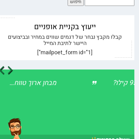
ייעוץ בקניית אופניים
קבלו מקבץ נבחר של דגמים שווים במחיר ובביצועים
היישר לתיבת המייל
[mailpoet_form id="1"]
us
ext
איזה קורקינט עדיף לאדם במשקל 95 קילו?