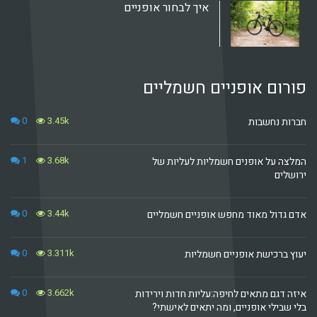
איך לבחור אופניים
רום אופניים חשמליים
0
3.45k
ות נחשבות
1
3.68k
צה על אופנים חשמליות לעליות של
שלים
0
3.44k
 גדול מאוד מחפש אופניים חשמליים
0
3.311k
ץ ברכישת אופניים חשמליות
0
3.662k
ה דגם מתאים לחיפה:עליות חדות וירידות
 שבילי אופניים, ומה יתאים לאישתי?